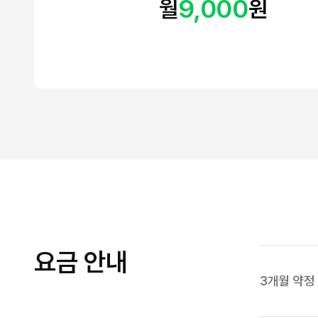
9,000
월
원
요금 안내
3개월 약정