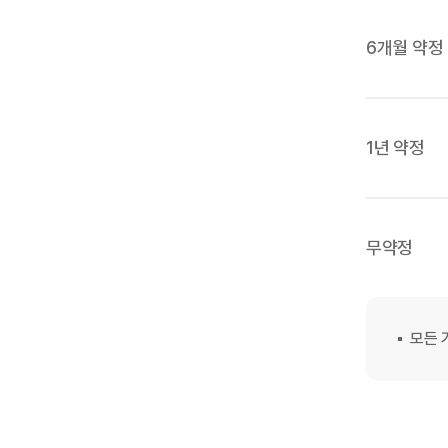
6개월 약정
1년 약정
무약정
모든 