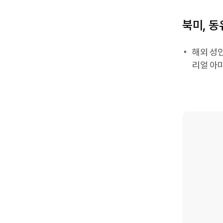
북미, 
해외 성인
리얼 아