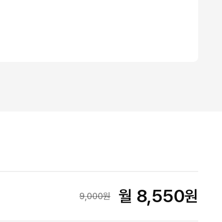
8,550
월
원
9,000
원