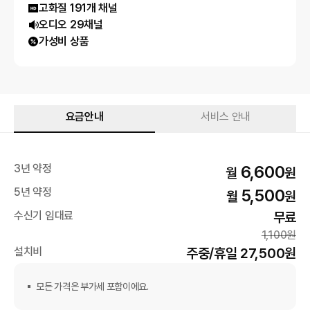
고화질 191개 채널
오디오 29채널
가성비 상품
요금안내
서비스 안내
3년 약정
6,600
월
원
5년 약정
5,500
월
원
수신기 임대료
무료
1,100원
설치비
주중/휴일 27,500원
모든 가격은 부가세 포함이에요.