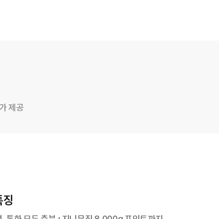
추가 제공
특징
성, 통화 모두 충분+지니뮤직 8,000g 포인트까지