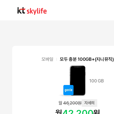
모바일
모두 충분 100GB+(지니뮤직)
100 GB
월
46,200
원
자세히
42,200
월
원