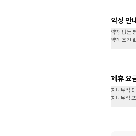
약정 안
약정 없는 평
약정 조건 
제휴 요
지니뮤직 8
지니뮤직 포