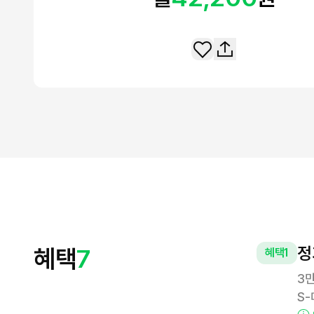
정
혜택
7
혜택
1
3
S