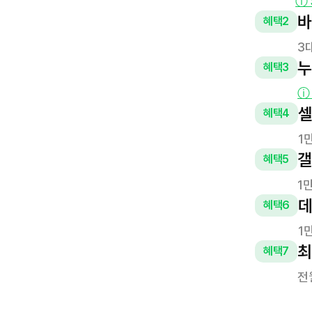
ⓘ
바
혜택
2
3
누
혜택
3
ⓘ
셀
혜택
4
1
갤
혜택
5
1
데
혜택
6
1
최
혜택
7
전