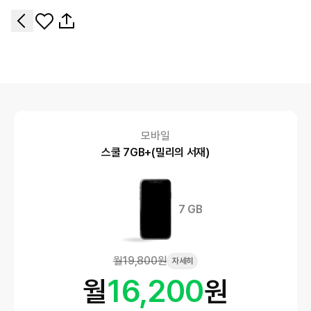
모바일
스쿨 7GB+(밀리의 서재)
7 GB
월
19,800
원
자세히
16,200
월
원