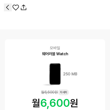
모바일
웨어러블 Watch
250 MB
월
6,600
원
자세히
6,600
월
원