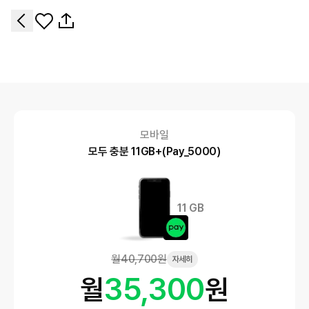
모바일
모두 충분 11GB+(Pay_5000)
11 GB
월
40,700
원
자세히
35,300
월
원