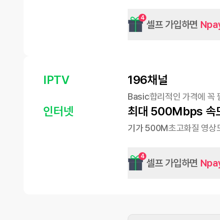
4
셀프 가입하면
Npa
IPTV
196채널
Basic
합리적인 가격에 꼭 
인터넷
최대 500Mbps 속
기가 500M
초고화질 영상도
4
셀프 가입하면
Npa