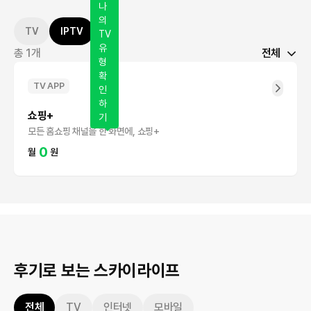
나
의
TV
IPTV
TV
유
총 1개
전체
형
확
TV APP
인
하
쇼핑+
기
모든 홈쇼핑 채널을 한 화면에, 쇼핑+
0
월
원
후기로 보는 스카이라이프
전체
TV
인터넷
모바일