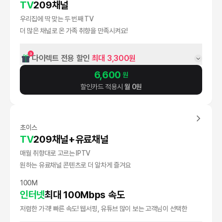
TV
209채널
우리집에 딱 맞는 두 번째 TV
더 많은 채널로 온 가족 취향을 만족시켜요!
3
다이렉트 전용 할인 
최대 3,300원
6,600
원
할인카드 적용시
월
0
원
초이스
TV
209채널+유료채널
매월 취향대로 고르는 IPTV
원하는 유료채널 콘텐츠로 더 알차게 즐겨요
100M
인터넷
최대 100Mbps 속도
저렴한 가격! 빠른 속도! 웹서핑, 유튜브 많이 보는 고객님이 선택한