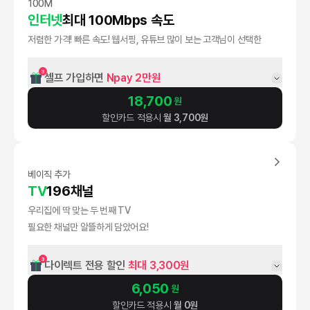
100M
인터넷
최대 100Mbps 속도
저렴한 가격! 빠른 속도! 웹서핑, 유튜브 많이 보는 고객님이 선택한
3
셀프 가입하면 
Npay 2만원
18,700
원
할인카드 적용시
월
3,700
원
베이직 추가
TV
196채널
우리집에 딱 맞는 두 번째 TV
필요한 채널만 알뜰하게 담았어요!
3
다이렉트 전용 할인 
최대 3,300원
6,050
원
할인카드 적용시
월
0
원