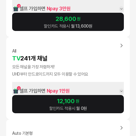
4
셀프 가입하면 
Npay 3만원
28,600
원
할인카드 적용시
월
13,600
원
All
TV
241개 채널
모든 채널을 가장 저렴하게!
UHD부터 안드로이드까지 모두 이용할 수 있어요
3
셀프 가입하면 
Npay 1만원
12,100
원
할인카드 적용시
월
0
원
Auto 기본형