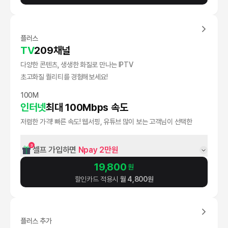
플러스
TV
209채널
다양한 콘텐츠, 생생한 화질로 만나는 IPTV
초고화질 퀄리티를 경험해보세요!
100M
인터넷
최대 100Mbps 속도
저렴한 가격! 빠른 속도! 웹서핑, 유튜브 많이 보는 고객님이 선택한
3
셀프 가입하면 
Npay 2만원
19,800
원
할인카드 적용시
월
4,800
원
플러스 추가