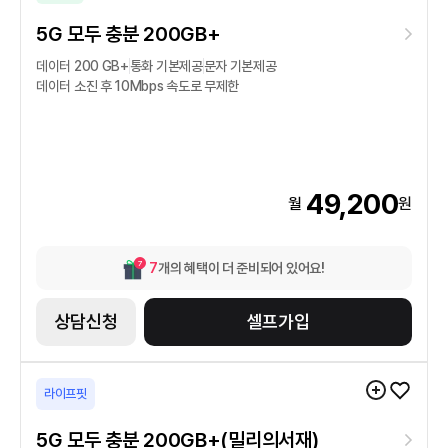
5G 모두 충분 200GB+
데이터
200 GB
+
통화
기본제공
문자
기본제공
데이터 소진 후
10
Mbps
속도로 무제한
49,200
월
원
7
7
개의 혜택이 더 준비되어 있어요!
상담신청
셀프가입
라이프핏
5G 모두 충분 200GB+(밀리의서재)