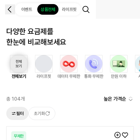
이벤트
상품전체
라이프핏
다양한 요금제를
한눈에 비교해보세요
전체보기
라이프핏
데이터 무제한
통화 무제한
만원 이하
총
104
개
높은 가격순
필터
초기화
무제한