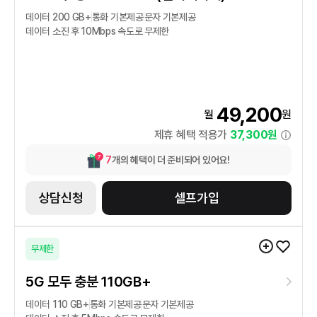
데이터
200 GB
+
통화
기본제공
문자
기본제공
데이터 소진 후
10
Mbps
속도로 무제한
49,200
월
원
제휴 혜택 적용가
37,300
원
7
7
개의 혜택이 더 준비되어 있어요!
상담신청
셀프가입
무제한
5G 모두 충분 110GB+
데이터
110 GB
+
통화
기본제공
문자
기본제공