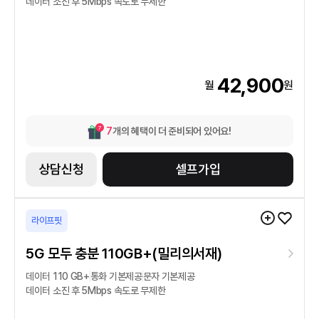
데이터 소진 후
5
Mbps
속도로 무제한
42,900
월
원
7
7
개의 혜택이 더 준비되어 있어요!
상담신청
셀프가입
라이프핏
5G 모두 충분 110GB+(밀리의서재)
데이터
110 GB
+
통화
기본제공
문자
기본제공
데이터 소진 후
5
Mbps
속도로 무제한