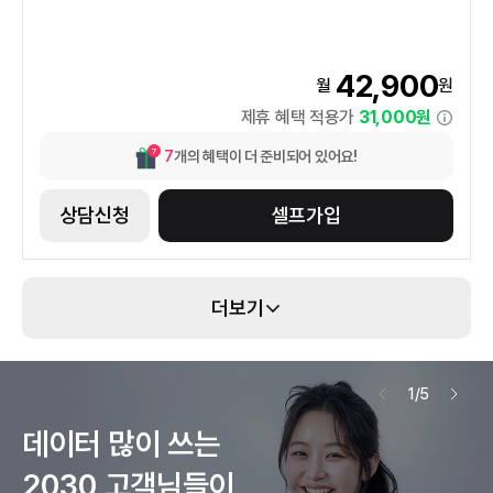
42,900
월
원
제휴 혜택 적용가
31,000
원
7
7
개의 혜택이 더 준비되어 있어요!
상담신청
셀프가입
더보기
1
/
5
데이터 많이 쓰는

2030 고객님들이
