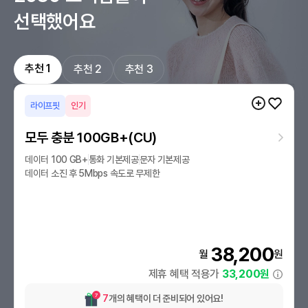
선택했어요
추천
1
추천
2
추천
3
라이프핏
인기
모두 충분 100GB+(CU)
데이터
100 GB
+
통화
기본제공
문자
기본제공
데이터 소진 후
5
Mbps
속도로 무제한
38,200
월
원
제휴 혜택 적용가
33,200
원
7
7
개의 혜택이 더 준비되어 있어요!