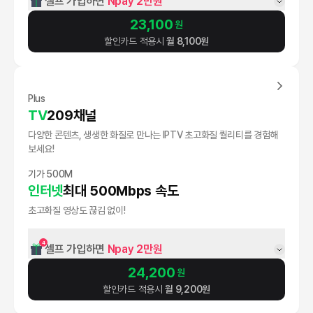
셀프 가입하면 
Npay 2만원
23,100
원
할인카드 적용시
월
8,100
원
Plus
TV
209채널
다양한 콘텐츠, 생생한 화질로 만나는 IPTV 초고화질 퀄리티를 경험해
보세요!
기가 500M
인터넷
최대 500Mbps 속도
초고화질 영상도 끊김 없이!
4
셀프 가입하면 
Npay 2만원
24,200
원
할인카드 적용시
월
9,200
원