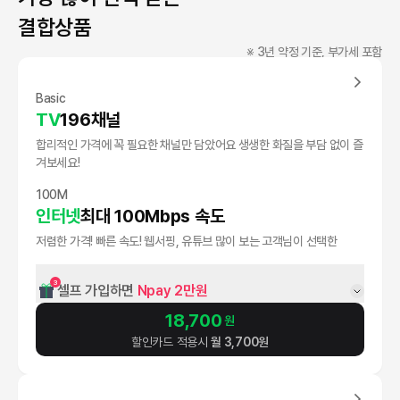
결합상품
※ 3년 약정 기준, 부가세 포함
Basic
TV
196채널
합리적인 가격에 꼭 필요한 채널만 담았어요 생생한 화질을 부담 없이 즐
겨보세요!
100M
인터넷
최대 100Mbps 속도
저렴한 가격! 빠른 속도! 웹서핑, 유튜브 많이 보는 고객님이 선택한
3
셀프 가입하면 
Npay 2만원
18,700
원
할인카드 적용시
월
3,700
원