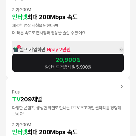
기가 200M
인터넷
최대 200Mbps 속도
쾌적한 영상 시청을 원한다면!
더 빠른 속도로 웹서핑과 영상을 즐길 수 있어요
4
셀프 가입하면 
Npay 2만원
20,900
원
할인카드 적용시
월
5,900
원
Plus
TV
209채널
다양한 콘텐츠, 생생한 화질로 만나는 IPTV 초고화질 퀄리티를 경험해
보세요!
기가 200M
인터넷
최대 200Mbps 속도