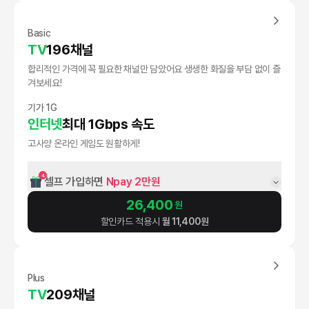
Basic
TV
196채널
합리적인 가격에 꼭 필요한 채널만 담았어요 생생한 화질을 부담 없이 즐
겨보세요!
기가 1G
인터넷
최대 1Gbps 속도
고사양 온라인 게임도 원활하게!
4
셀프 가입하면 
Npay 2만원
26,400
원
할인카드 적용시
월
11,400
원
Plus
TV
209채널