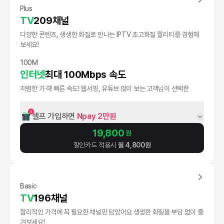
Plus
TV
209채널
다양한 콘텐츠, 생생한 화질로 만나는 IPTV 초고화질 퀄리티를 경험해
보세요!
100M
인터넷
최대 100Mbps 속도
저렴한 가격! 빠른 속도! 웹서핑, 유튜브 많이 보는 고객님이 선택한
3
셀프 가입하면 
Npay 2만원
19,800
원
할인카드 적용시
월
4,800
원
Basic
TV
196채널
합리적인 가격에 꼭 필요한 채널만 담았어요 생생한 화질을 부담 없이 즐
겨보세요!