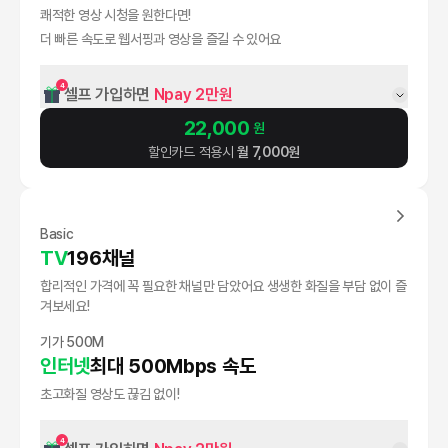
쾌적한 영상 시청을 원한다면!
더 빠른 속도로 웹서핑과 영상을 즐길 수 있어요
4
셀프 가입하면 
Npay 2만원
22,000
원
할인카드 적용시
월
7,000
원
Basic
TV
196채널
합리적인 가격에 꼭 필요한 채널만 담았어요 생생한 화질을 부담 없이 즐
겨보세요!
기가 500M
인터넷
최대 500Mbps 속도
초고화질 영상도 끊김 없이!
4